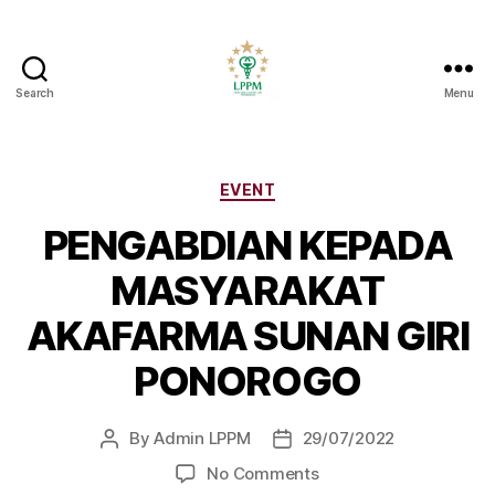
Search
Menu
LPPM
Akafarma
Ponorogo
Categories
EVENT
PENGABDIAN KEPADA
MASYARAKAT
AKAFARMA SUNAN GIRI
PONOROGO
By
Admin LPPM
29/07/2022
Post
Post
author
date
on
No Comments