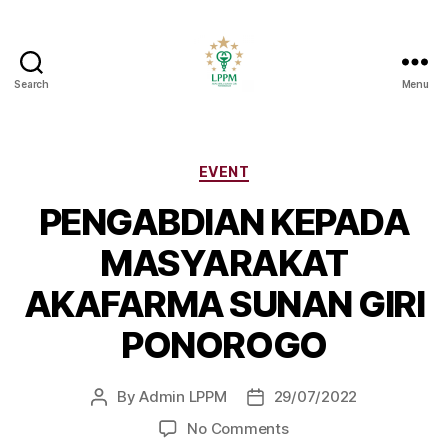
Search
Menu
LPPM
Akafarma
Ponorogo
Categories
EVENT
PENGABDIAN KEPADA
MASYARAKAT
AKAFARMA SUNAN GIRI
PONOROGO
By
Admin LPPM
29/07/2022
Post
Post
author
date
on
No Comments